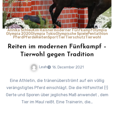
Annika Schleu
Kim Raisner
moderner Fünfkampf
Olympia
Olympia 2020
Olympia Tokio
Olympische Spiele
Pentathlon
Pferd
Pferde
Reiten
Sport
Tier
Tierschutz
Tierwohl
Reiten im modernen Fünfkampf –
Tierwohl gegen Tradition
Leah
16. December 2021
No
Eine Athletin, die tränenüberströmt auf ein völlig
Comments
verängstigtes Pferd einschlägt. Die die Hilfsmittel (!)
Gerte und Sporen über jegliches Maß anwendet , dem
Tier im Maul reißt. Eine Trainerin, die…