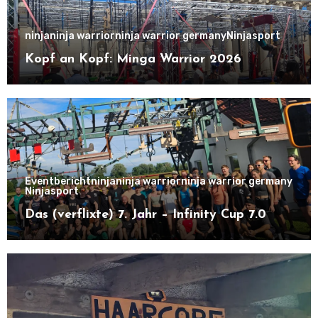
ninja
ninja warrior
ninja warrior germany
Ninjasport
Kopf an Kopf: Minga Warrior 2026
Eventbericht
ninja
ninja warrior
ninja warrior germany
Ninjasport
Das (verflixte) 7. Jahr – Infinity Cup 7.0