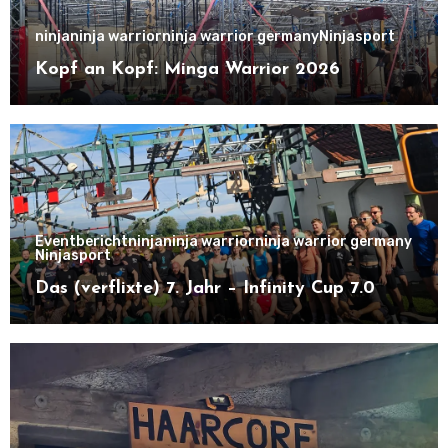
ninja
ninja warrior
ninja warrior germany
Ninjasport
Kopf an Kopf: Minga Warrior 2026
Eventbericht
ninja
ninja warrior
ninja warrior germany
Ninjasport
Das (verflixte) 7. Jahr – Infinity Cup 7.0