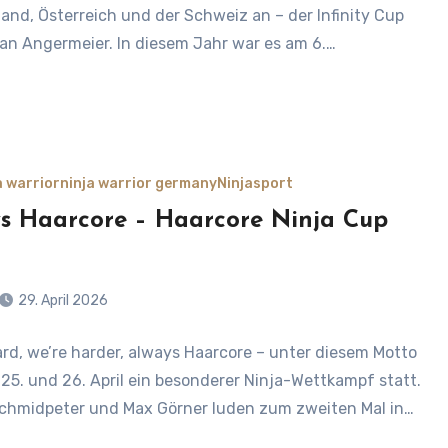
and, Österreich und der Schweiz an – der Infinity Cup
an Angermeier. In diesem Jahr war es am 6.…
a warrior
ninja warrior germany
Ninjasport
s Haarcore – Haarcore Ninja Cup
29. April 2026
ard, we’re harder, always Haarcore – unter diesem Motto
s
25. und 26. April ein besonderer Ninja-Wettkampf statt.
chmidpeter und Max Görner luden zum zweiten Mal in…