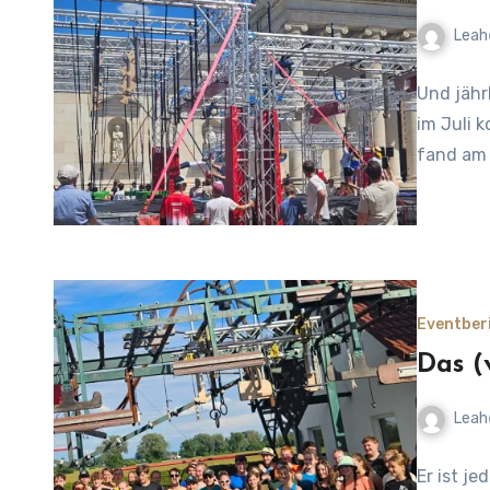
Leah
No
Und jähr
Comment
im Juli 
fand am 
Eventber
Das (v
Leah
No
Er ist j
Comment