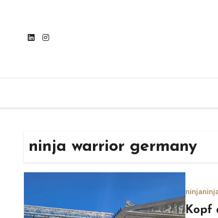
Skip
to
content
ninja warrior germany
ninja
ninj
Kopf 