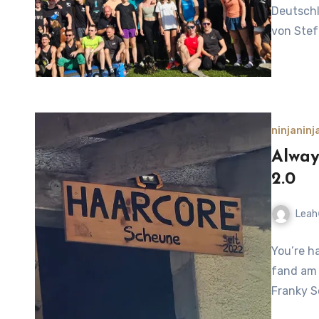
Deutschl
von Stef
ninja
ninj
Alway
2.0
Leah
No
You’re h
Comment
fand am 
Franky S