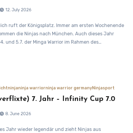
12. July 2026
lich ruft der Königsplatz. Immer am ersten Wochenende
s
kommen die Ninjas nach München. Auch dieses Jahr
4. und 5.7. der Minga Warrior im Rahmen des…
icht
ninja
ninja warrior
ninja warrior germany
Ninjasport
erflixte) 7. Jahr – Infinity Cup 7.0
8. June 2026
edes Jahr wieder legendär und zieht Ninjas aus
s