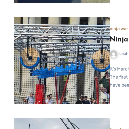
ninja war
Ninja
Leah
No
It’s Mar
Comment
The firs
have bee