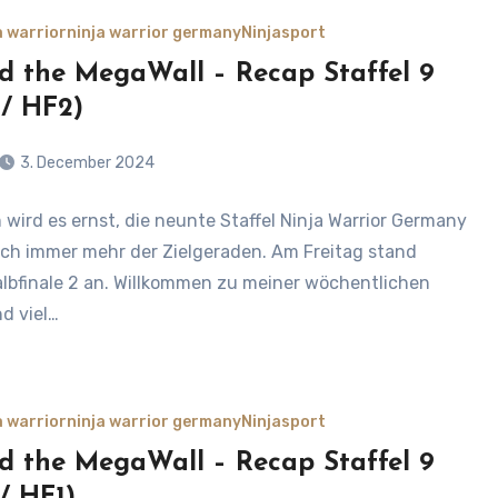
a warrior
ninja warrior germany
Ninjasport
d the MegaWall – Recap Staffel 9
 / HF2)
3. December 2024
wird es ernst, die neunte Staffel Ninja Warrior Germany
s
ich immer mehr der Zielgeraden. Am Freitag stand
lbfinale 2 an. Willkommen zu meiner wöchentlichen
d viel…
a warrior
ninja warrior germany
Ninjasport
d the MegaWall – Recap Staffel 9
 / HF1)