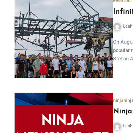
Eventber
Infin
Leah
No
On Augus
Comment
popular n
Stefan A
ninja
ninja
Ninja
Leah