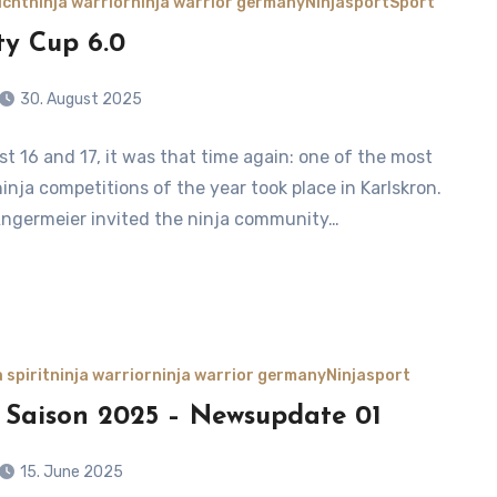
icht
ninja warrior
ninja warrior germany
Ninjasport
Sport
ity Cup 6.0
30. August 2025
t 16 and 17, it was that time again: one of the most
s
inja competitions of the year took place in Karlskron.
ngermeier invited the ninja community…
 spirit
ninja warrior
ninja warrior germany
Ninjasport
 Saison 2025 – Newsupdate 01
15. June 2025