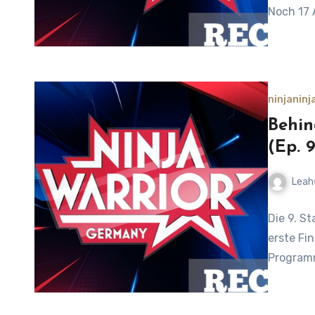
Noch 17 
ninja
ninj
Behin
(Ep. 9
Leah
No
Die 9. St
Comment
erste Fi
Programm