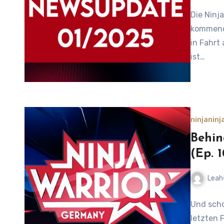
No
Die Ninja
Comment
kommende
in Fahrt
ist…
ninja
ninj
Behin
(Ep. 1
Leah
No
Und schon
Comment
letzten 