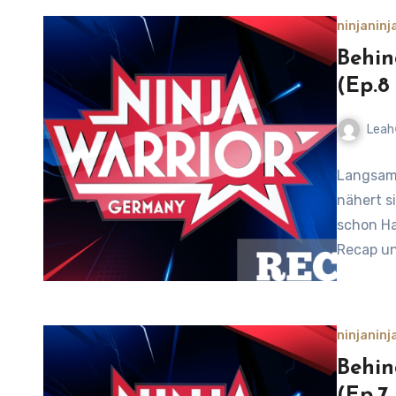
ninja
ninj
Behin
(Ep.8
Leah
No
Langsam 
Comment
nähert s
schon Ha
Recap un
ninja
ninj
Behin
(Ep.7