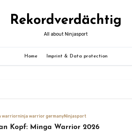
Rekordverdächtig
All about Ninjasport
Home
Imprint & Data protection
a warrior
ninja warrior germany
Ninjasport
an Kopf: Minga Warrior 2026