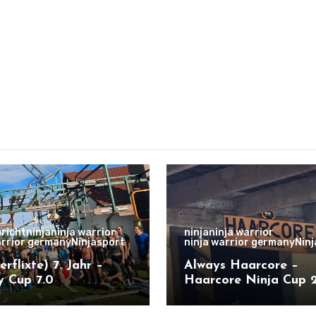
richt
ninja
ninja warrior
ninja
ninja warrior
arrior germany
Ninjasport
ninja warrior germany
Nin
erflixte) 7. Jahr –
Always Haarcore –
ty Cup 7.0
Haarcore Ninja Cup 