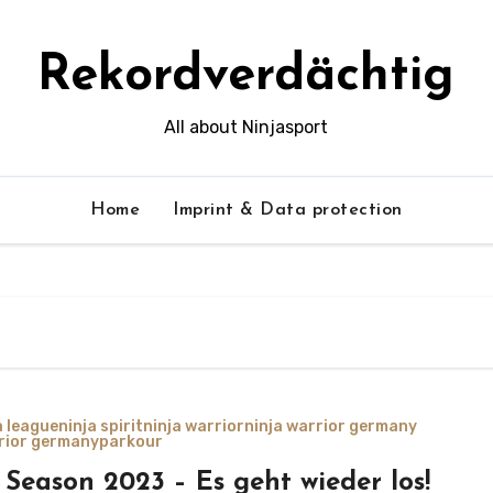
Rekordverdächtig
All about Ninjasport
Home
Imprint & Data protection
a league
ninja spirit
ninja warrior
ninja warrior germany
rrior germany
parkour
 Season 2023 – Es geht wieder los!