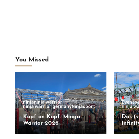
You Missed
ninja
ninja warrior
Eventbe
ninja warrior germany
Ninjasport
ninja w
Kopf an Kopf: Minga
Das (v
Warrior 2026
Infini