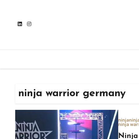
Skip
to
content
ninja warrior germany
ninja
ninj
ninja wa
Ninja