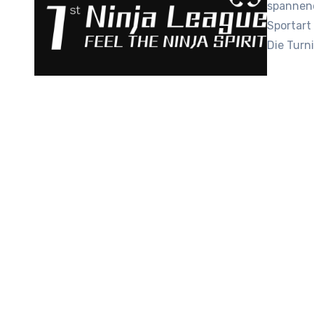
spannend
Sportart 
Die Turni