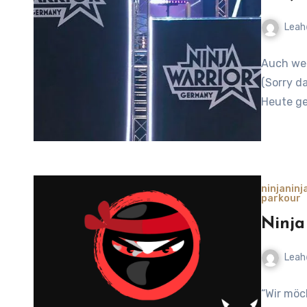
Leah
No
Auch wen
Comment
(Sorry da
Heute ge
ninja
ninj
parkour
Ninja
Leah
1
“Wir möc
Comment