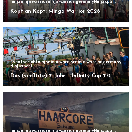
ninja
ninja warrior
ninja warrior germany
Ninjasport
Kopf an Kopf: Minga Warrior 2026
Eventbericht
ninja
ninja warrior
ninja warrior germany
Ninjasport
Das (verflixte) 7. Jahr – Infinity Cup 7.0
ninja
ninja warrior
ninja warrior germany
Ninjasport