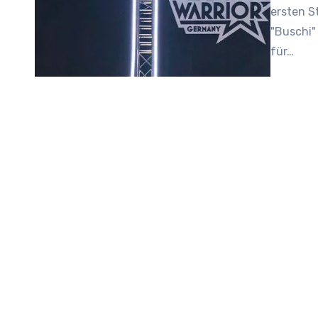
ersten S
"Buschi"
für…