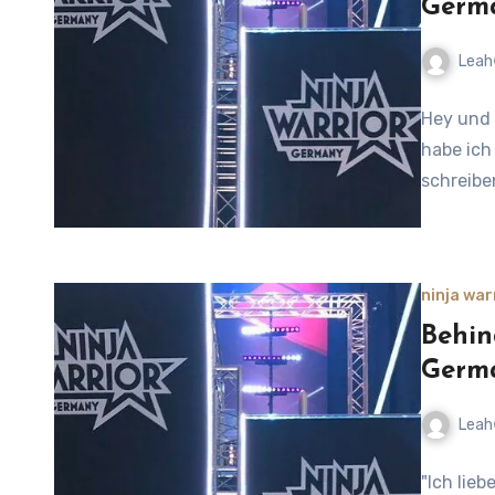
Germa
Leah
1
Hey und 
Comment
habe ich
schreibe
ninja war
Behin
Germa
Leah
1
"Ich lieb
Comment