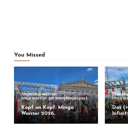
You Missed
ninja
ninja warrior
Eventbe
ninja warrior germany
Ninjasport
ninja w
Kopf an Kopf: Minga
Das (v
Warrior 2026
Infini