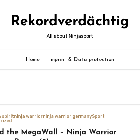
Rekordverdächtig
All about Ninjasport
Home
Imprint & Data protection
 spirit
ninja warrior
ninja warrior germany
Sport
rized
d the MegaWall – Ninja Warrior