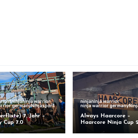
richt
ninja
ninja warrior
ninja
ninja warrior
arrior germany
Ninjasport
ninja warrior germany
Nin
erflixte) 7. Jahr –
Always Haarcore –
ty Cup 7.0
Haarcore Ninja Cup 